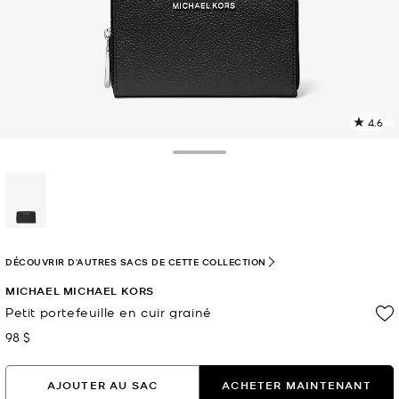
4.6
L
l
1
Toggle Drawer
c
L
v
l
sélectionné(s)
p
DÉCOUVRIR D'AUTRES SACS DE CETTE COLLECTION
MICHAEL MICHAEL KORS
Petit portefeuille en cuir grainé
98 $
maintenant
AJOUTER AU SAC
ACHETER MAINTENANT