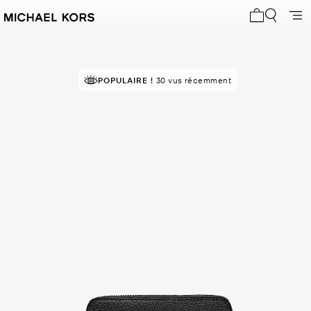
Mon panier 
RECOMMANDÉ
POPULAIRE !
par 96% des acheteurs
30 vus récemment