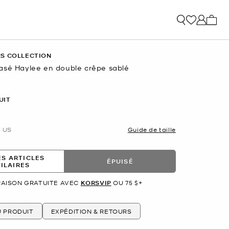
Mon p
S COLLECTION
asé Haylee en double crêpe sablé
UIT
US
Guide de taille
ES ARTICLES
ÉPUISÉ
MILAIRES
RAISON GRATUITE AVEC
KORSVIP
OU 75 $+
U PRODUIT
EXPÉDITION & RETOURS