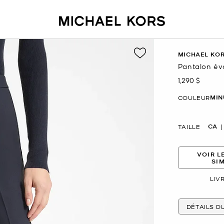
MICHAEL KOR
Pantalon év
1,290 $
maintenant
MIN
COULEUR
CA
TAILLE
VOIR L
SI
LIV
DÉTAILS D