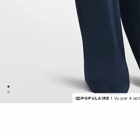
À SUCCÈS!
POPULAIRE !
Classé 5 étoiles par 
Vu par 4 ac