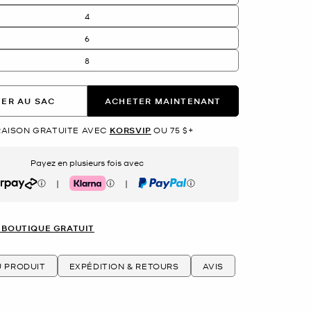
4
6
8
ER AU SAC
ACHETER MAINTENANT
RAISON GRATUITE AVEC
KORSVIP
OU 75 $+
Payez en plusieurs fois avec
|
|
rpay
Klarna
PayPal
 BOUTIQUE GRATUIT
U PRODUIT
EXPÉDITION & RETOURS
AVIS