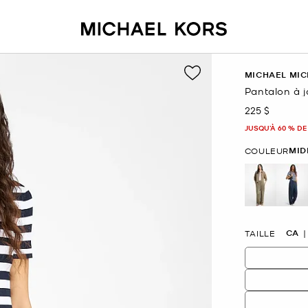
MICHAEL MIC
Pantalon à 
225 $
maintenant
JUSQU’À 60 % DE
MID
COULEUR
sél
CA
TAILLE