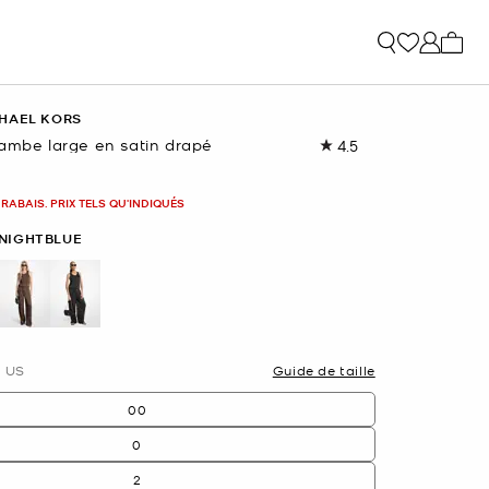
Mon p
HAEL KORS
jambe large en satin drapé
4.5
Lire
les
13
commentaires.
 RABAIS. PRIX TELS QU'INDIQUÉS
Lien
vers
NIGHTBLUE
la
même
page.
ectionné(s)
US
Guide de taille
00
0
2