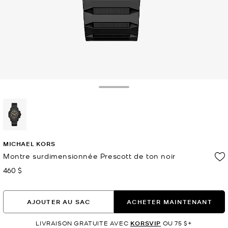
Toggle Drawer
sélectionné(s)
MICHAEL KORS
Montre surdimensionnée Prescott de ton noir
460 $
maintenant
AJOUTER AU SAC
ACHETER MAINTENANT
LIVRAISON GRATUITE AVEC
KORSVIP
OU 75 $+