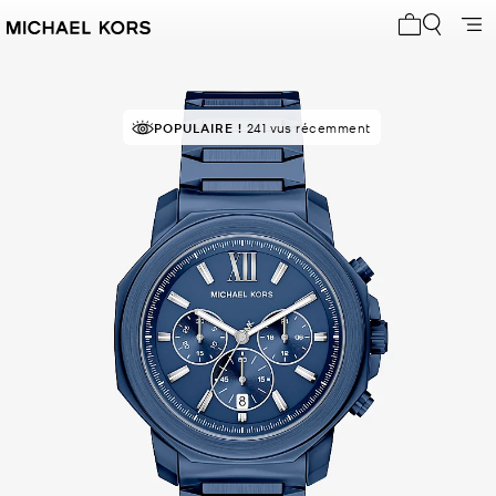
Mon panier 
POPULAIRE !
241 vus récemment