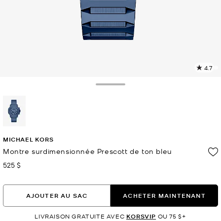
4.7
L
l
3
Toggle Drawer
c
L
v
l
sélectionné(s)
p
MICHAEL KORS
Montre surdimensionnée Prescott de ton bleu
525 $
maintenant
AJOUTER AU SAC
ACHETER MAINTENANT
LIVRAISON GRATUITE AVEC
KORSVIP
OU 75 $+