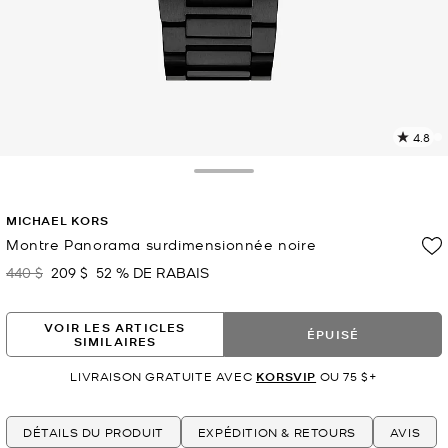
4.8
L
l
6
Toggle Drawer
c
L
MICHAEL KORS
v
l
Montre Panorama surdimensionnée noire
p
440 $
209 $
52 % DE RABAIS
était
maintenant
VOIR LES ARTICLES
ÉPUISÉ
SIMILAIRES
LIVRAISON GRATUITE AVEC
KORSVIP
OU 75 $+
DÉTAILS DU PRODUIT
EXPÉDITION & RETOURS
AVIS