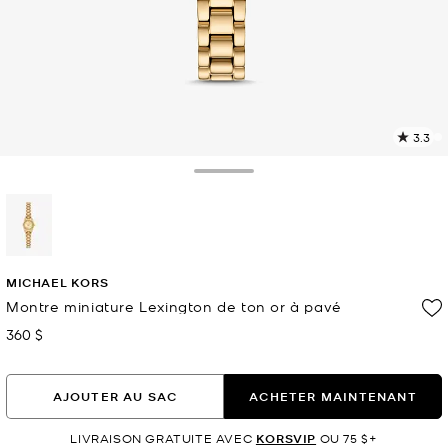
3.3
L
l
1
Toggle Drawer
c
L
v
l
sélectionné(s)
p
MICHAEL KORS
Montre miniature Lexington de ton or à pavé
360 $
maintenant
AJOUTER AU SAC
ACHETER MAINTENANT
LIVRAISON GRATUITE AVEC
KORSVIP
OU 75 $+