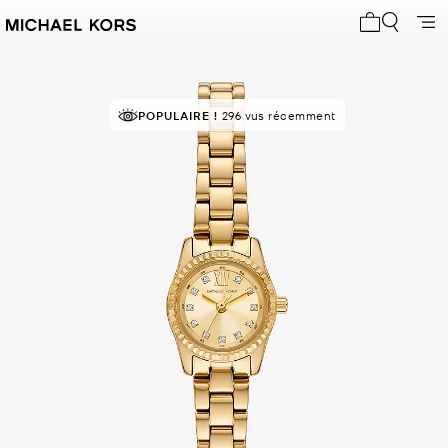
Mon panier 
POPULAIRE !
296 vus récemment