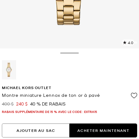
4.0
L
l
7
Toggle Drawer
c
L
v
l
sélectionné(s)
p
MICHAEL KORS OUTLET
Montre miniature Lennox de ton or à pavé
400 $
240 $
40 % DE RABAIS
était
maintenant
RABAIS SUPPLÉMENTAIRE DE 15 % AVEC LE CODE : EXTRA15
AJOUTER AU SAC
ACHETER MAINTENANT