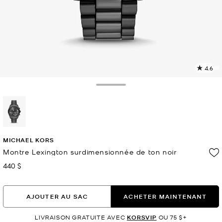
4.6
L
l
2
Toggle Drawer
c
L
v
l
sélectionné(s)
p
MICHAEL KORS
Montre Lexington surdimensionnée de ton noir
440 $
maintenant
AJOUTER AU SAC
ACHETER MAINTENANT
LIVRAISON GRATUITE AVEC
KORSVIP
OU 75 $+