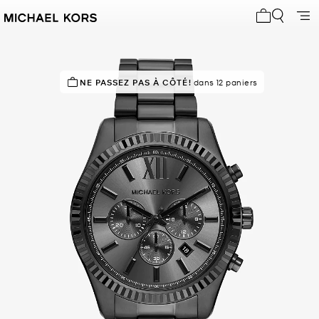
Mon panier 
NE PASSEZ PAS À CÔTÉ!
RECOMMANDÉ
par 100% des acheteurs
dans 12 paniers