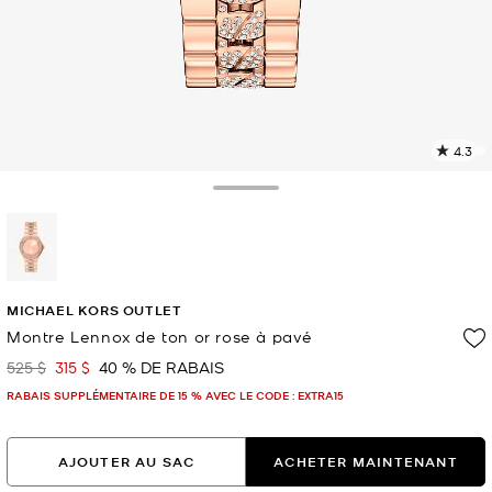
4.3
L
l
9
Toggle Drawer
c
L
v
l
sélectionné(s)
p
MICHAEL KORS OUTLET
Montre Lennox de ton or rose à pavé
525 $
315 $
40 % DE RABAIS
était
maintenant
RABAIS SUPPLÉMENTAIRE DE 15 % AVEC LE CODE : EXTRA15
AJOUTER AU SAC
ACHETER MAINTENANT