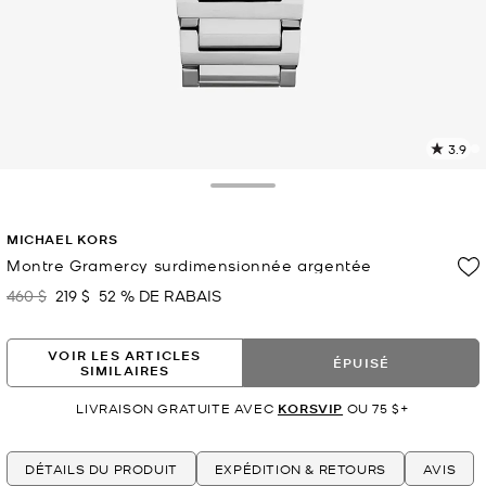
3.9
L
l
8
Toggle Drawer
c
L
MICHAEL KORS
v
l
Montre Gramercy surdimensionnée argentée
p
460 $
219 $
52 % DE RABAIS
était
maintenant
VOIR LES ARTICLES
ÉPUISÉ
SIMILAIRES
LIVRAISON GRATUITE AVEC
KORSVIP
OU 75 $+
DÉTAILS DU PRODUIT
EXPÉDITION & RETOURS
AVIS