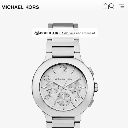
Mon panier 
POPULAIRE !
40 vus récemment