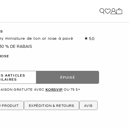
Mon p
RS
y miniature de ton or rose à pavé
5.0
Lire
les
30 % DE RABAIS
nant
4
commentaires.
ROSE
Lien
vers
la
même
ES ARTICLES
page.
ÉPUISÉ
MILAIRES
RAISON GRATUITE AVEC
KORSVIP
OU 75 $+
U PRODUIT
EXPÉDITION & RETOURS
AVIS