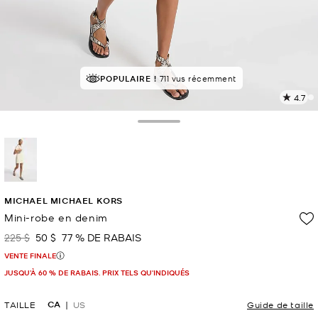
POPULAIRE !
EN DEMANDE !
711 vus récemment
17 vendus
4.7
L
l
1
Toggle Drawer
c
L
v
l
sélectionné(s)
p
MICHAEL MICHAEL KORS
Mini-robe en denim
225 $
50 $
77 % DE RABAIS
était
maintenant
VENTE FINALE
JUSQU’À 60 % DE RABAIS. PRIX TELS QU'INDIQUÉS
CA
TAILLE
US
Guide de taille