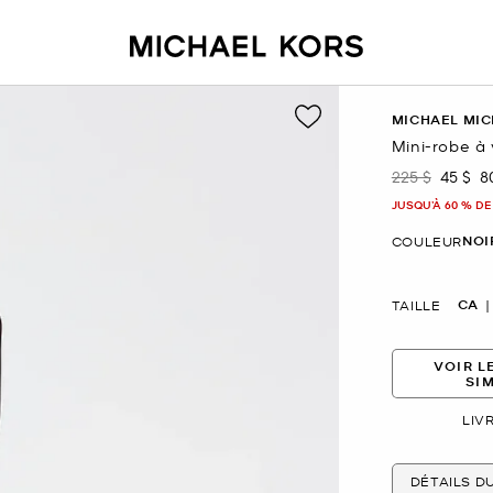
MICHAEL MIC
Mini-robe à 
225 $
45 $
8
était
mainte
JUSQU’À 60 % DE
NOI
COULEUR
CA
TAILLE
VOIR L
SI
LIV
DÉTAILS D