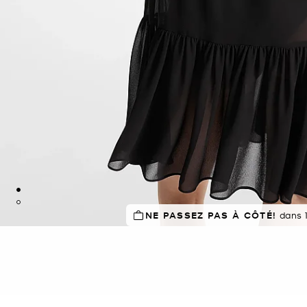
NE PASSEZ PAS À CÔTÉ!
À SUCCÈS!
Classé 5 étoiles par 
dans 1