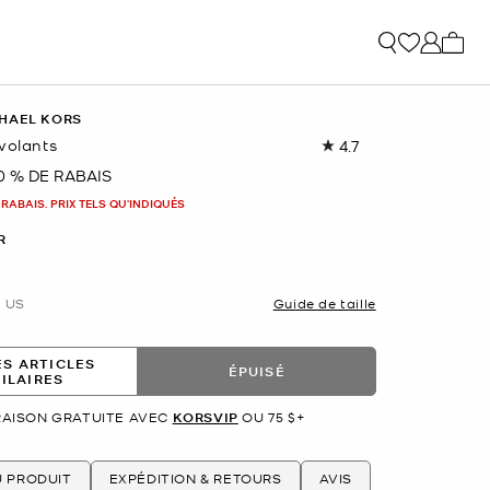
Mon p
HAEL KORS
volants
4.7
Lire
les
0 % DE RABAIS
nant
16
commentaires.
 RABAIS. PRIX TELS QU'INDIQUÉS
Lien
vers
R
la
même
page.
US
Guide de taille
ES ARTICLES
ÉPUISÉ
MILAIRES
RAISON GRATUITE AVEC
KORSVIP
OU 75 $+
U PRODUIT
EXPÉDITION & RETOURS
AVIS