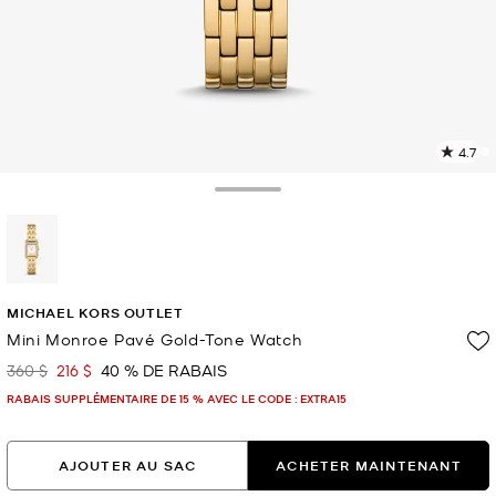
4.7
L
l
1
Toggle Drawer
c
L
v
l
sélectionné(s)
p
MICHAEL KORS OUTLET
Mini Monroe Pavé Gold-Tone Watch
360 $
216 $
40 % DE RABAIS
était
maintenant
RABAIS SUPPLÉMENTAIRE DE 15 % AVEC LE CODE : EXTRA15
AJOUTER AU SAC
ACHETER MAINTENANT