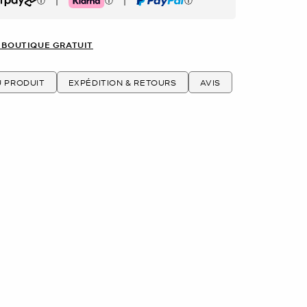
|
|
rpay
Klarna
PayPal
 BOUTIQUE GRATUIT
U PRODUIT
EXPÉDITION & RETOURS
AVIS