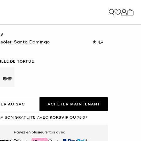
Mon p
RS
 soleil Santo Domingo
4.9
Lire
les
17
commentaires.
ILLE DE TORTUE
Lien
vers
la
même
page.
ectionné(s)
ER AU SAC
ACHETER MAINTENANT
RAISON GRATUITE AVEC
KORSVIP
OU 75 $+
Payez en plusieurs fois avec