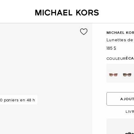
MICHAEL KO
Lunettes de
185 $
maintenant
ÉCA
COULEUR
sél
AJOUT
0 paniers en 48 h
LIV