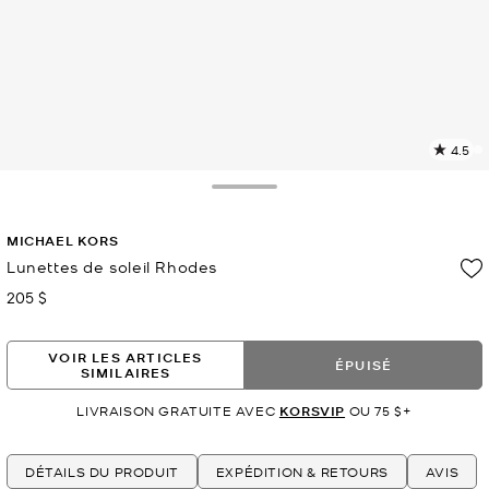
4.5
L
l
8
Toggle Drawer
c
L
MICHAEL KORS
v
l
Lunettes de soleil Rhodes
p
205 $
maintenant
VOIR LES ARTICLES
ÉPUISÉ
SIMILAIRES
LIVRAISON GRATUITE AVEC
KORSVIP
OU 75 $+
DÉTAILS DU PRODUIT
EXPÉDITION & RETOURS
AVIS