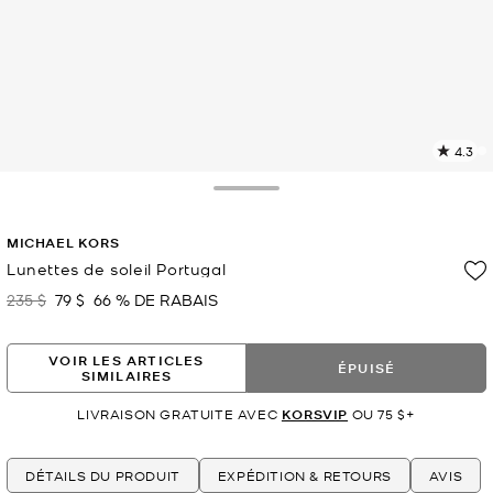
4.3
L
l
1
Toggle Drawer
c
L
MICHAEL KORS
v
l
Lunettes de soleil Portugal
p
235 $
79 $
66 % DE RABAIS
était
maintenant
VOIR LES ARTICLES
ÉPUISÉ
SIMILAIRES
LIVRAISON GRATUITE AVEC
KORSVIP
OU 75 $+
DÉTAILS DU PRODUIT
EXPÉDITION & RETOURS
AVIS