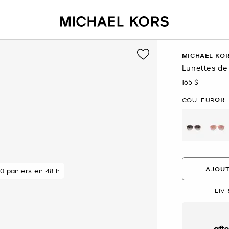
MICHAEL KO
Lunettes de 
165 $
maintenant
OR
COULEUR
sélectio
AJOUT
0 paniers en 48 h
LIV