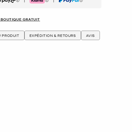
|
|
rpay
Klarna
PayPal
 BOUTIQUE GRATUIT
U PRODUIT
EXPÉDITION & RETOURS
AVIS