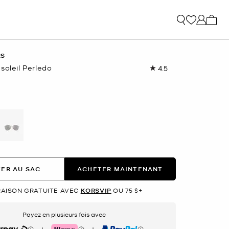
Mon p
RS
soleil Perledo
4.5
Lire
les
6
commentaires.
Lien
vers
la
même
page.
nné(s)
ER AU SAC
ACHETER MAINTENANT
RAISON GRATUITE AVEC
KORSVIP
OU 75 $+
Payez en plusieurs fois avec