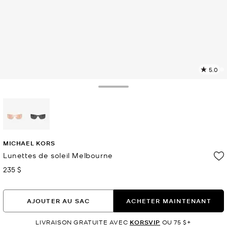
5.0
L
l
5
Toggle Drawer
c
L
v
l
sélectionné(s)
p
MICHAEL KORS
Lunettes de soleil Melbourne
235 $
maintenant
AJOUTER AU SAC
ACHETER MAINTENANT
LIVRAISON GRATUITE AVEC
KORSVIP
OU 75 $+