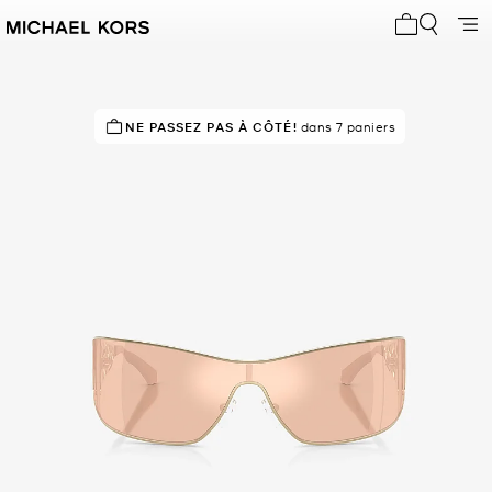
Mon panier 
NE PASSEZ PAS À CÔTÉ!
EN DEMANDE !
5 vendus
dans 7 paniers