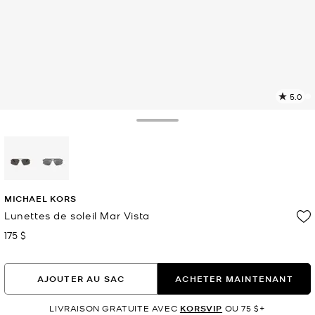
5.0
L
l
6
Toggle Drawer
c
L
v
l
sélectionné(s)
p
MICHAEL KORS
Lunettes de soleil Mar Vista
175 $
maintenant
AJOUTER AU SAC
ACHETER MAINTENANT
LIVRAISON GRATUITE AVEC
KORSVIP
OU 75 $+