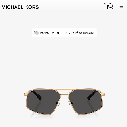
Mon panier 
POPULAIRE !
101 vus récemment