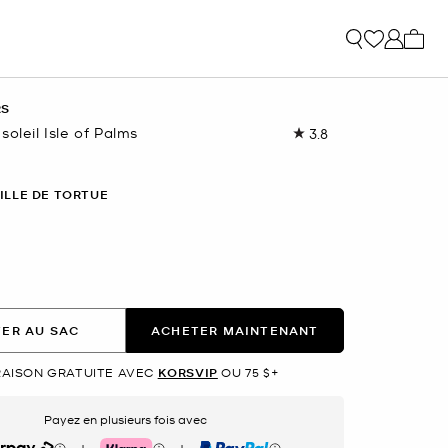
Mon p
RS
soleil Isle of Palms
3.8
Lire
les
34
commentaires.
ILLE DE TORTUE
Lien
vers
la
même
page.
nné(s)
ER AU SAC
ACHETER MAINTENANT
RAISON GRATUITE AVEC
KORSVIP
OU 75 $+
Payez en plusieurs fois avec