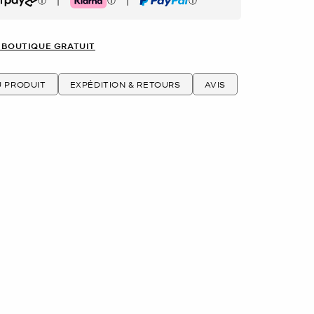
|
|
rpay
Klarna
PayPal
 BOUTIQUE GRATUIT
U PRODUIT
EXPÉDITION & RETOURS
AVIS