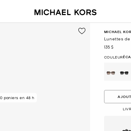
MICHAEL KO
Lunettes de 
135 $
maintenant
ÉCA
COULEUR
sélectio
AJOUT
s acheteurs
0 paniers en 48 h
LIV