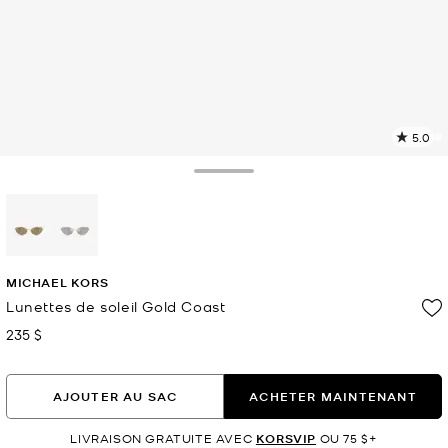
5.0
L
l
2
Toggle Drawer
c
L
v
l
sélectionné(s)
p
MICHAEL KORS
Lunettes de soleil Gold Coast
235 $
maintenant
AJOUTER AU SAC
ACHETER MAINTENANT
LIVRAISON GRATUITE AVEC
KORSVIP
OU 75 $+