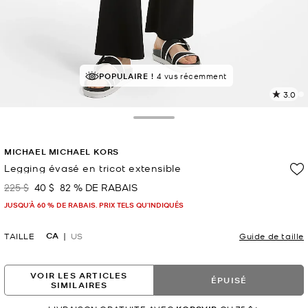
POPULAIRE !
4 vus récemment
3.0
L
l
4
Toggle Drawer
c
L
MICHAEL MICHAEL KORS
v
l
Legging évasé en tricot extensible
p
225 $
40 $
82 % DE RABAIS
était
maintenant
JUSQU’À 60 % DE RABAIS. PRIX TELS QU'INDIQUÉS
CA
TAILLE
US
Guide de taille
VOIR LES ARTICLES
ÉPUISÉ
SIMILAIRES