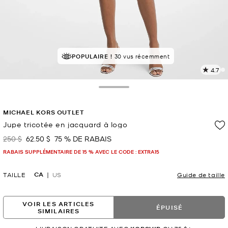
À SUCCÈS!
POPULAIRE !
Classé 5 étoiles par 84 % des clients
30 vus récemment
4.7
L
l
4
Toggle Drawer
c
L
MICHAEL KORS OUTLET
v
l
Jupe tricotée en jacquard à logo
p
250 $
62.50 $
75 % DE RABAIS
était
maintenant
RABAIS SUPPLÉMENTAIRE DE 15 % AVEC LE CODE : EXTRA15
CA
TAILLE
US
Guide de taille
VOIR LES ARTICLES
ÉPUISÉ
SIMILAIRES