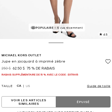
POPULAIRE !
15 vus récemment
4.5
L
l
8
Toggle Drawer
c
L
MICHAEL KORS OUTLET
v
l
Jupe en jacquard à imprimé zèbre
p
250 $
62.50 $
75 % DE RABAIS
était
maintenant
RABAIS SUPPLÉMENTAIRE DE 15 % AVEC LE CODE : EXTRA15
CA
TAILLE
US
Guide de taille
VOIR LES ARTICLES
ÉPUISÉ
SIMILAIRES