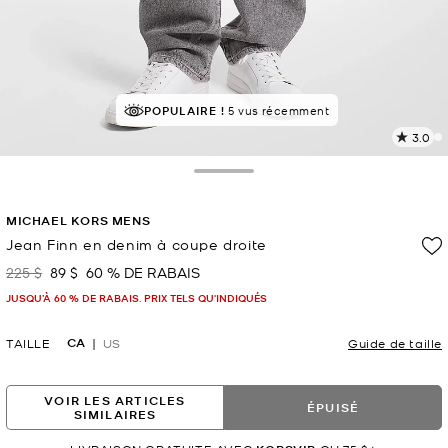
POPULAIRE !
5 vus récemment
3.0
L
1
c
Toggle Drawer
L
v
MICHAEL KORS MENS
l
Jean Finn en denim à coupe droite
p
225 $
89 $
60 % DE RABAIS
était
maintenant
JUSQU’À 60 % DE RABAIS. PRIX TELS QU'INDIQUÉS
CA
TAILLE
US
Guide de taille
VOIR LES ARTICLES
ÉPUISÉ
SIMILAIRES