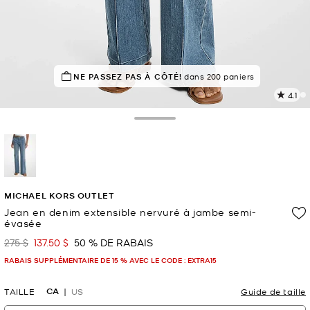
NE PASSEZ PAS À CÔTÉ!
EN DEMANDE !
153 vendus
dans 200 paniers
4.1
L
l
8
Toggle Drawer
c
L
v
l
sélectionné(s)
p
MICHAEL KORS OUTLET
Jean en denim extensible nervuré à jambe semi-
évasée
275 $
137.50 $
50 % DE RABAIS
était
maintenant
RABAIS SUPPLÉMENTAIRE DE 15 % AVEC LE CODE : EXTRA15
CA
TAILLE
US
Guide de taille