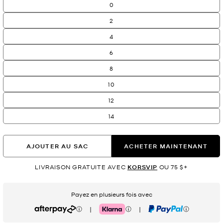
0
2
4
6
8
10
12
14
AJOUTER AU SAC
ACHETER MAINTENANT
LIVRAISON GRATUITE AVEC
KORSVIP
OU 75 $+
Payez en plusieurs fois avec
|
|
Afterpay
Klarna
PayPal