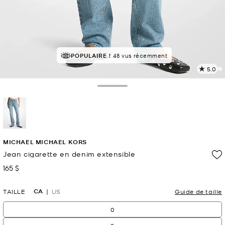
POPULAIRE !
48 vus récemment
5.0
L
l
2
Toggle Drawer
c
L
v
l
sélectionné(s)
p
MICHAEL MICHAEL KORS
Jean cigarette en denim extensible
165 $
maintenant
CA
TAILLE
US
Guide de taille
0