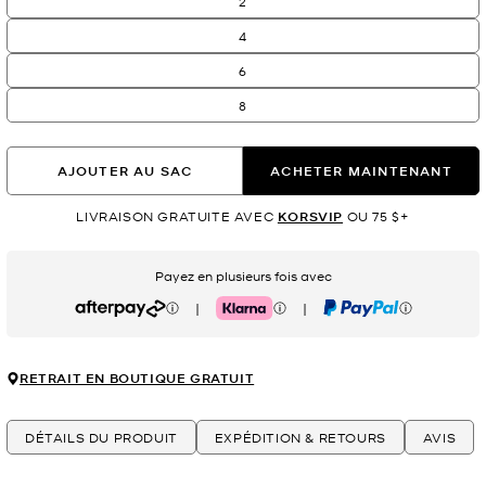
2
4
6
8
AJOUTER AU SAC
ACHETER MAINTENANT
LIVRAISON GRATUITE AVEC
KORSVIP
OU 75 $+
Payez en plusieurs fois avec
|
|
Afterpay
Klarna
PayPal
RETRAIT EN BOUTIQUE GRATUIT
DÉTAILS DU PRODUIT
EXPÉDITION & RETOURS
AVIS