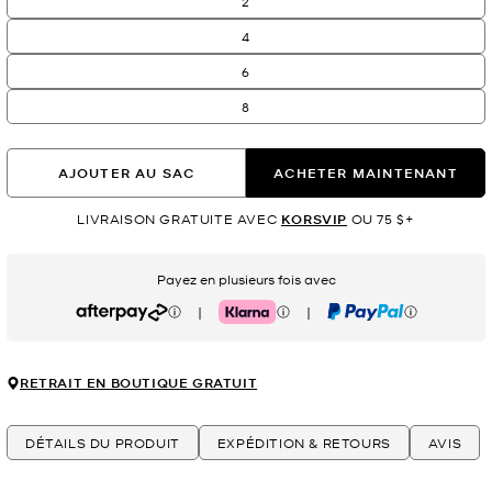
2
4
6
8
AJOUTER AU SAC
ACHETER MAINTENANT
LIVRAISON GRATUITE AVEC
KORSVIP
OU 75 $+
Payez en plusieurs fois avec
|
|
Afterpay
Klarna
PayPal
RETRAIT EN BOUTIQUE GRATUIT
DÉTAILS DU PRODUIT
EXPÉDITION & RETOURS
AVIS