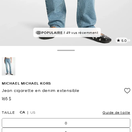
POPULAIRE !
49 vus récemment
5.0
L
l
2
Toggle Drawer
c
L
v
l
sélectionné(s)
p
MICHAEL MICHAEL KORS
Jean cigarette en denim extensible
165 $
maintenant
CA
TAILLE
US
Guide de taille
0