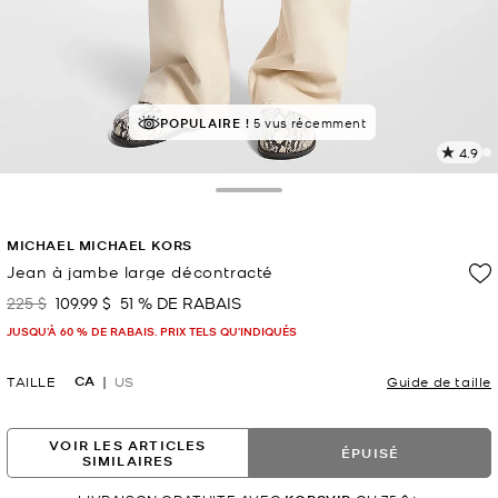
POPULAIRE !
5 vus récemment
4.9
L
l
8
Toggle Drawer
c
L
MICHAEL MICHAEL KORS
v
l
Jean à jambe large décontracté
p
225 $
109.99 $
51 % DE RABAIS
était
maintenant
JUSQU’À 60 % DE RABAIS. PRIX TELS QU'INDIQUÉS
CA
TAILLE
US
Guide de taille
VOIR LES ARTICLES
ÉPUISÉ
SIMILAIRES