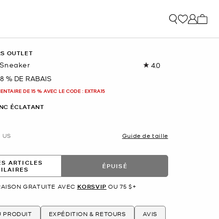
Mon p
RS OUTLET
 Sneaker
4.0
Lire
les
8 % DE RABAIS
nant
12
commentaires.
NTAIRE DE 15 % AVEC LE CODE : EXTRA15
Lien
vers
NC ÉCLATANT
la
même
page.
US
Guide de taille
ES ARTICLES
ÉPUISÉ
MILAIRES
RAISON GRATUITE AVEC
KORSVIP
OU 75 $+
U PRODUIT
EXPÉDITION & RETOURS
AVIS