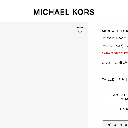
MICHAEL KO
Jacob Logo
258 $
159 $
3
était
mainte
RABAIS SUPPLÉME
BLA
COULEUR
CA
TAILLE
VOIR L
SI
LIV
DÉTAILS D