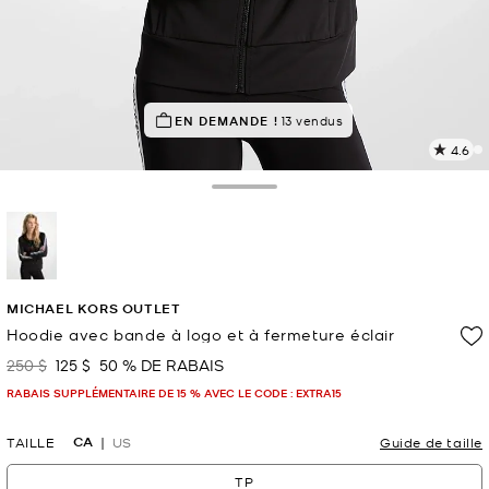
À SUCCÈS!
EN DEMANDE !
Classé 5 étoiles par 87 % des clients
13 vendus
4.6
L
l
1
Toggle Drawer
c
L
v
l
sélectionné(s)
p
MICHAEL KORS OUTLET
Hoodie avec bande à logo et à fermeture éclair
250 $
125 $
50 % DE RABAIS
était
maintenant
RABAIS SUPPLÉMENTAIRE DE 15 % AVEC LE CODE : EXTRA15
CA
TAILLE
US
Guide de taille
TP