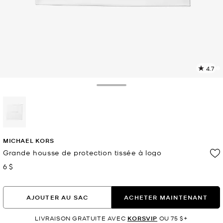
4.7
L
l
4
Toggle Drawer
c
L
v
l
sélectionné(s)
p
MICHAEL KORS
Grande housse de protection tissée à logo
6 $
maintenant
AJOUTER AU SAC
ACHETER MAINTENANT
LIVRAISON GRATUITE AVEC
KORSVIP
OU 75 $+