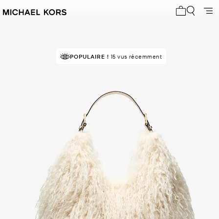
Mon panier 
POPULAIRE !
15 vus récemment