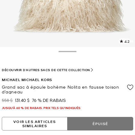
4.2
L
l
3
Toggle Drawer
c
L
v
DÉCOUVRIR D'AUTRES SACS DE CETTE COLLECTION
l
MICHAEL MICHAEL KORS
p
Grand sac à épaule bohème Nolita en fausse toison
d’agneau
558 $
131.40 $
76 % DE RABAIS
était
maintenant
JUSQU’À 60 % DE RABAIS. PRIX TELS QU'INDIQUÉS
VOIR LES ARTICLES
ÉPUISÉ
SIMILAIRES