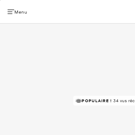
Menu
À SUCCÈS!
POPULAIRE !
Classé 5 étoiles par 
34 vus ré