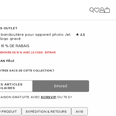
Mon p
RS OUTLET
 bandoulière pour appareil photo Jet
4.8
Lire
 logo gravé
les
36
81 % DE RABAIS
nant
commentaires.
Lien
NTAIRE DE 15 % AVEC LE CODE : EXTRA15
vers
la
AN PÂLE
même
page.
UTRES SACS DE CETTE COLLECTION
ES ARTICLES
ÉPUISÉ
MILAIRES
RAISON GRATUITE AVEC
KORSVIP
OU 75 $+
U PRODUIT
EXPÉDITION & RETOURS
AVIS