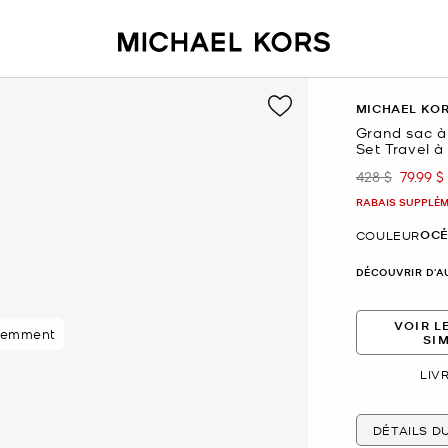
MICHAEL KO
Grand sac à
Set Travel à
428 $
79.99 $
était
mainte
RABAIS SUPPLÉME
OCÉ
COULEUR
DÉCOUVRIR D'A
VOIR L
89 % des clients
cemment
SI
LIV
DÉTAILS D