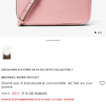
4.5
L
l
1
Toggle Drawer
c
L
v
l
sélectionné(s)
p
DÉCOUVRIR D'AUTRES SACS DE CETTE COLLECTION
MICHAEL KORS OUTLET
Grand sac à bandoulière convertible Jet Set en cuir
grainé
458 $
129 $
71 % DE RABAIS
était
maintenant
RABAIS SUPPLÉMENTAIRE DE 15 % AVEC LE CODE : EXTRA15