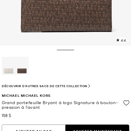
4.4
L
l
1
Toggle Drawer
c
L
v
l
sélectionné(s)
p
DÉCOUVRIR D'AUTRES SACS DE CETTE COLLECTION
MICHAEL MICHAEL KORS
Grand portefeuille Bryant à logo Signature à bouton-
pression à l’avant
158 $
maintenant