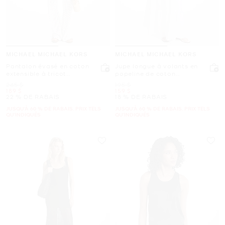
MICHAEL MICHAEL KORS
MICHAEL MICHAEL KORS
Pantalon évasé en coton
Jupe longue à volants en
extensible à tricot
popeline de coton
extensible ouvert
smockée
était
était
245 $
195 $
maintenant
maintenant
189 $
159 $
22 % DE RABAIS
18 % DE RABAIS
JUSQU’À 60 % DE RABAIS. PRIX TELS
JUSQU’À 60 % DE RABAIS. PRIX TELS
QU'INDIQUÉS
QU'INDIQUÉS