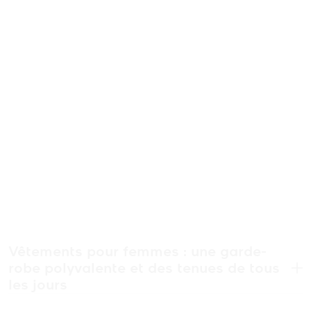
Vêtements pour femmes : une garde-
robe polyvalente et des tenues de tous
.
les jours
Les vêtements pour femmes comprennent une large gamme de