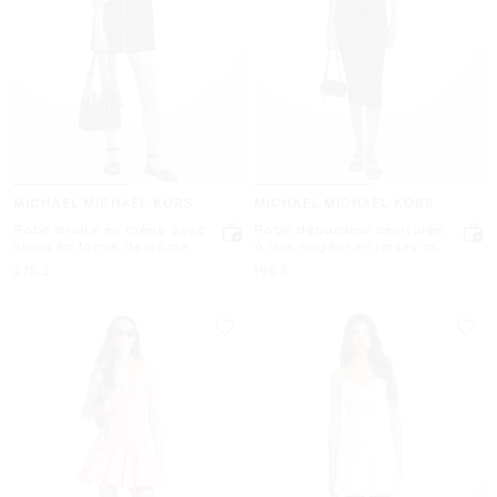
MICHAEL MICHAEL KORS
MICHAEL MICHAEL KORS
Robe droite en crêpe avec
Robe débardeur ceinturée
clous en forme de dôme
à dos nageur en jersey mat
extensible
maintenant
maintenant
275 $
195 $