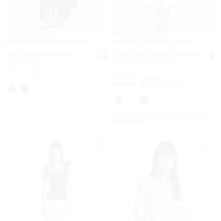
MICHAEL MICHAEL KORS
MICHAEL MICHAEL KORS
Jupe asymétrique en
Robe mi-longue en viscose
georgette
extensible à volants
maintenant
to
maintenant
était
175 $
-
195 $
225 $
maintenant
to
maintenant
79.50 $
-
94.50 $
RABAIS JUSQU’À 64 %
JUSQU’À 60 % DE RABAIS. PRIX TELS
QU'INDIQUÉS