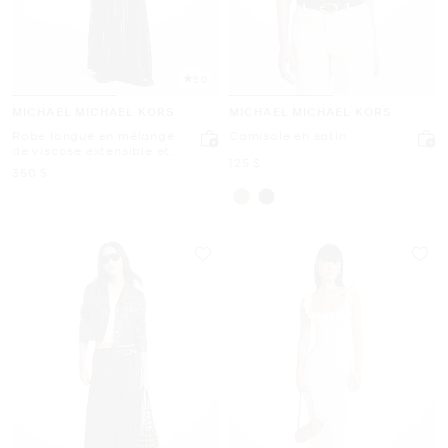
5.0
MICHAEL MICHAEL KORS
MICHAEL MICHAEL KORS
Robe longue en mélange
Camisole en satin
de viscose extensible et
maintenant
125 $
transparente
maintenant
350 $