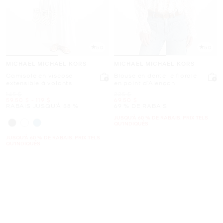
5.0
5.0
MICHAEL MICHAEL KORS
MICHAEL MICHAEL KORS
Camisole en viscose
Blouse en dentelle florale
extensible à volants
en point d’Alençon
était
était
145 $
225 $
maintenant
to
maintenant
maintenant
59.50 $
-
119 $
69.50 $
RABAIS JUSQU’À 58 %
69 % DE RABAIS
JUSQU’À 60 % DE RABAIS. PRIX TELS
QU'INDIQUÉS
JUSQU’À 60 % DE RABAIS. PRIX TELS
QU'INDIQUÉS