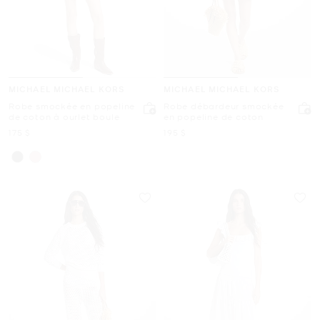
MICHAEL MICHAEL KORS
MICHAEL MICHAEL KORS
Robe smockée en popeline
Robe débardeur smockée
de coton à ourlet boule
en popeline de coton
maintenant
maintenant
175 $
195 $