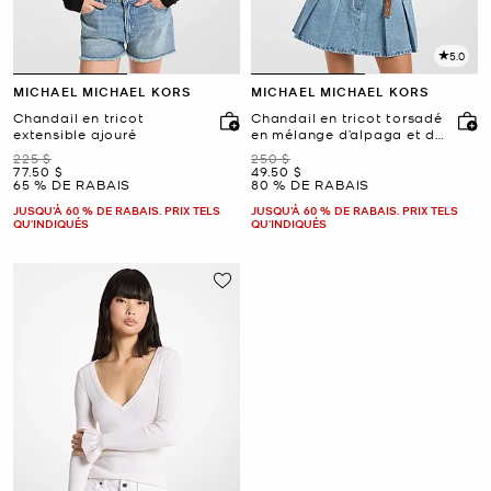
5.0
MICHAEL MICHAEL KORS
MICHAEL MICHAEL KORS
Chandail en tricot
Chandail en tricot torsadé
extensible ajouré
en mélange d’alpaga et de
nylon
était
était
225 $
250 $
maintenant
maintenant
77.50 $
49.50 $
65 % DE RABAIS
80 % DE RABAIS
JUSQU’À 60 % DE RABAIS. PRIX TELS
JUSQU’À 60 % DE RABAIS. PRIX TELS
QU'INDIQUÉS
QU'INDIQUÉS