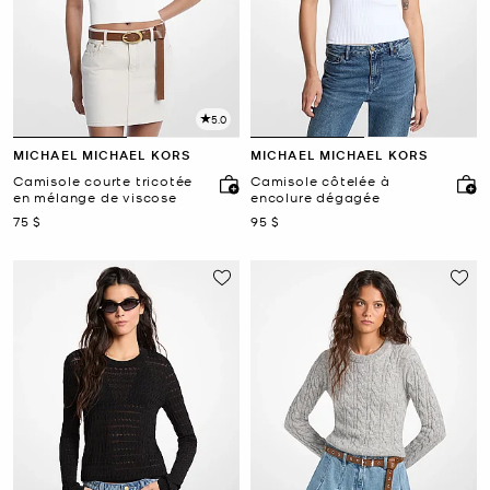
5.0
MICHAEL MICHAEL KORS
MICHAEL MICHAEL KORS
Camisole courte tricotée
Camisole côtelée à
en mélange de viscose
encolure dégagée
maintenant
maintenant
75 $
95 $