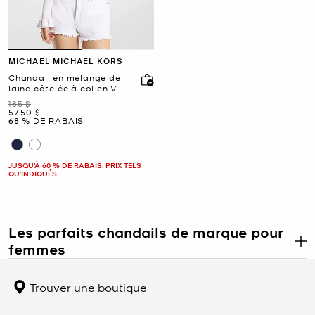
MICHAEL MICHAEL KORS
Chandail en mélange de
laine côtelée à col en V
était
185 $
maintenant
57.50 $
68 % DE RABAIS
JUSQU’À 60 % DE RABAIS. PRIX TELS
QU'INDIQUÉS
Les parfaits chandails de marque pour
femmes
.
D’une allure naturellement chic, les chandails pour femmes sont
essentiels dans toute garde-robe. Ils sont incroyablement
Trouver une boutique
polyvalents : changez quelques articles et le tour est joué! Pour les
occasions professionnelles, un chandail ajusté à col roulé pour