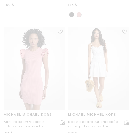
abstrait
maintenant
maintenant
250 $
175 $
MICHAEL MICHAEL KORS
MICHAEL MICHAEL KORS
Mini-robe en viscose
Robe débardeur smockée
extensible à volants
en popeline de coton
maintenant
maintenant
195 $
195 $