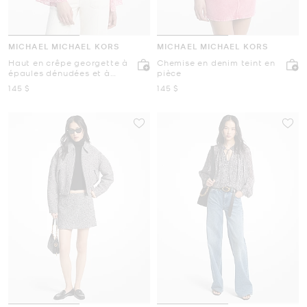
MICHAEL MICHAEL KORS
MICHAEL MICHAEL KORS
Haut en crêpe georgette à
Chemise en denim teint en
épaules dénudées et à
pièce
imprimé abstrait
maintenant
maintenant
145 $
145 $