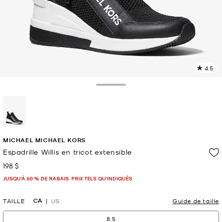
4.5
L
l
3
Toggle Drawer
c
L
v
l
sélectionné(s)
p
MICHAEL MICHAEL KORS
Espadrille Willis en tricot extensible
198 $
maintenant
JUSQU’À 60 % DE RABAIS. PRIX TELS QU'INDIQUÉS
CA
TAILLE
US
Guide de taille
8.5