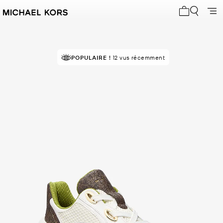
Mon panier 
POPULAIRE !
12 vus récemment