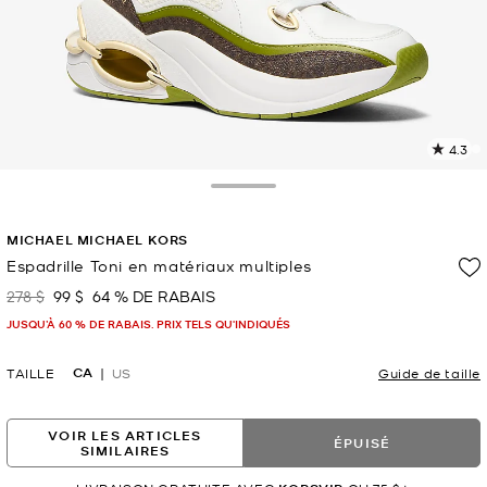
4.3
L
l
3
Toggle Drawer
c
L
MICHAEL MICHAEL KORS
v
l
Espadrille Toni en matériaux multiples
p
278 $
99 $
64 % DE RABAIS
était
maintenant
JUSQU’À 60 % DE RABAIS. PRIX TELS QU'INDIQUÉS
CA
TAILLE
US
Guide de taille
VOIR LES ARTICLES
ÉPUISÉ
SIMILAIRES