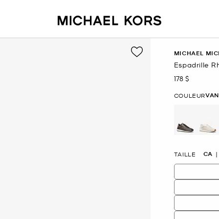
MICHAEL MIC
Espadrille 
178 $
maintenant
VAN
COULEUR
sél
CA
TAILLE