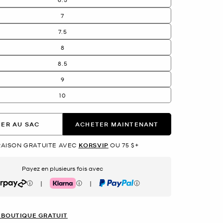
7
7.5
8
8.5
9
10
ER AU SAC
ACHETER MAINTENANT
RAISON GRATUITE AVEC
KORSVIP
OU 75 $+
Payez en plusieurs fois avec
|
|
rpay
Klarna
PayPal
 BOUTIQUE GRATUIT