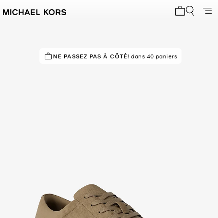
Mon panier 
DÉPÊCHEZ-VOUS !
NE PASSEZ PAS À CÔTÉ!
Dernier achat il y a 41 minutes
dans 40 paniers