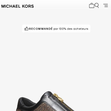
Mon panier 
RECOMMANDÉ
POPULAIRE !
par 100% des acheteurs
68 vus récemment