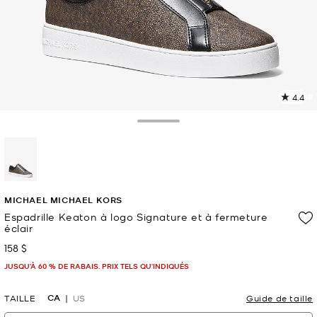
4.4
L
l
2
Toggle Drawer
c
L
v
l
sélectionné(s)
p
MICHAEL MICHAEL KORS
Espadrille Keaton à logo Signature et à fermeture
éclair
158 $
maintenant
JUSQU’À 60 % DE RABAIS. PRIX TELS QU'INDIQUÉS
CA
TAILLE
US
Guide de taille