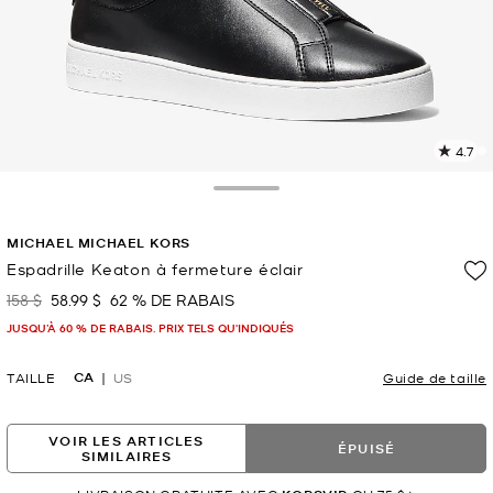
4.7
L
l
5
Toggle Drawer
c
L
MICHAEL MICHAEL KORS
v
l
Espadrille Keaton à fermeture éclair
p
158 $
58.99 $
62 % DE RABAIS
était
maintenant
JUSQU’À 60 % DE RABAIS. PRIX TELS QU'INDIQUÉS
CA
TAILLE
US
Guide de taille
VOIR LES ARTICLES
ÉPUISÉ
SIMILAIRES