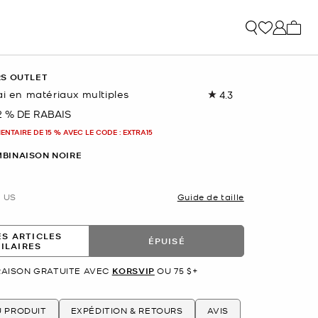
Mon p
RS OUTLET
ai en matériaux multiples
4.3
Lire
les
2 % DE RABAIS
nant
19
commentaires.
NTAIRE DE 15 % AVEC LE CODE : EXTRA15
Lien
vers
BINAISON NOIRE
la
même
page.
US
Guide de taille
ES ARTICLES
ÉPUISÉ
MILAIRES
RAISON GRATUITE AVEC
KORSVIP
OU 75 $+
U PRODUIT
EXPÉDITION & RETOURS
AVIS