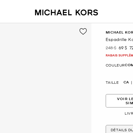
MICHAEL KO
Espadrille K
248 $
69 $
7
était
mainte
RABAIS SUPPLÉME
COM
COULEUR
CA
TAILLE
VOIR L
SI
LIV
DÉTAILS D