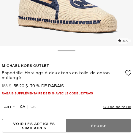
4.6
L
l
5
Toggle Drawer
c
L
MICHAEL KORS OUTLET
v
l
Espadrille Hastings à deux tons en toile de coton
mélangé
p
188 $
55.20 $
70 % DE RABAIS
était
maintenant
RABAIS SUPPLÉMENTAIRE DE 15 % AVEC LE CODE : EXTRA15
CA
TAILLE
US
Guide de taille
VOIR LES ARTICLES
ÉPUISÉ
SIMILAIRES