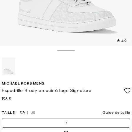
4.0
L
l
4
Toggle Drawer
c
L
v
l
sélectionné(s)
p
MICHAEL KORS MENS
Espadrille Brady en cuir à logo Signature
198 $
maintenant
CA
TAILLE
US
Guide de taille
7