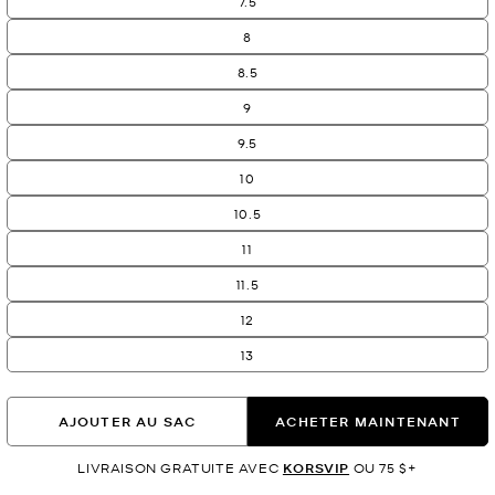
7.5
8
8.5
9
9.5
10
10.5
11
11.5
12
13
AJOUTER AU SAC
ACHETER MAINTENANT
LIVRAISON GRATUITE AVEC
KORSVIP
OU 75 $+